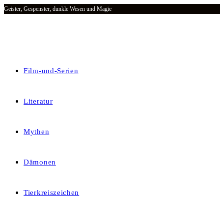
Geister, Gespenster, dunkle Wesen und Magie
Zum
Inhalt
springen
Film-und-Serien
Literatur
Mythen
Dämonen
Tierkreiszeichen