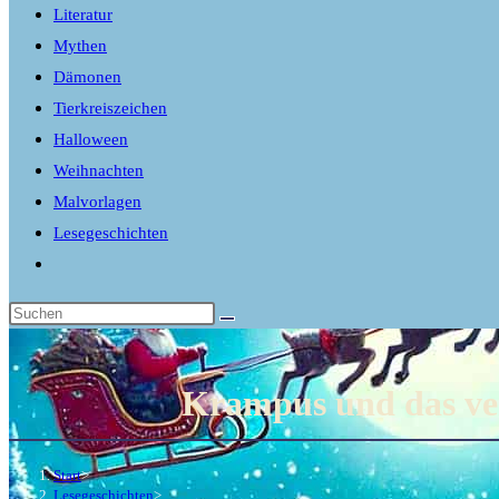
Literatur
Mythen
Dämonen
Tierkreiszeichen
Halloween
Weihnachten
Malvorlagen
Lesegeschichten
Website-
Suche
umschalten
Krampus und das ver
Start
>
Lesegeschichten
>