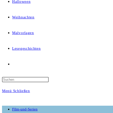
Halloween
Weihnachten
Malvorlagen
Lesegeschichten
Website-
Suche
Menü
Schließen
umschalten
Film-und-Serien