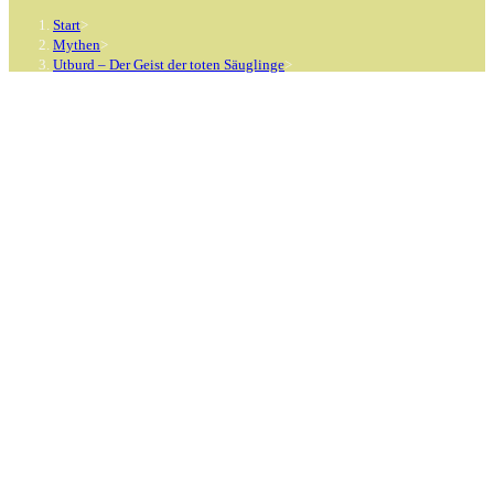
Start
>
Mythen
>
Utburd – Der Geist der toten Säuglinge
>