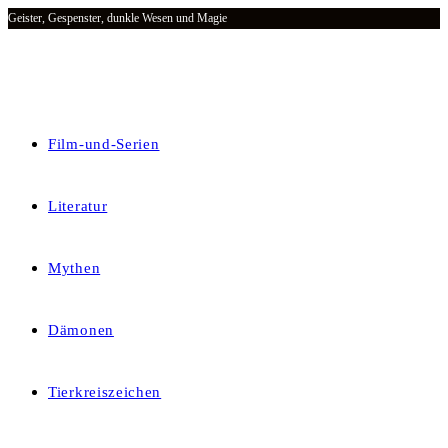
Geister, Gespenster, dunkle Wesen und Magie
Zum
Inhalt
springen
Film-und-Serien
Literatur
Mythen
Dämonen
Tierkreiszeichen