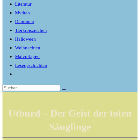
Literatur
Mythen
Dämonen
Tierkreiszeichen
Halloween
Weihnachten
Malvorlagen
Lesegeschichten
Website-
Suche
umschalten
Utburd – Der Geist der toten
Säuglinge