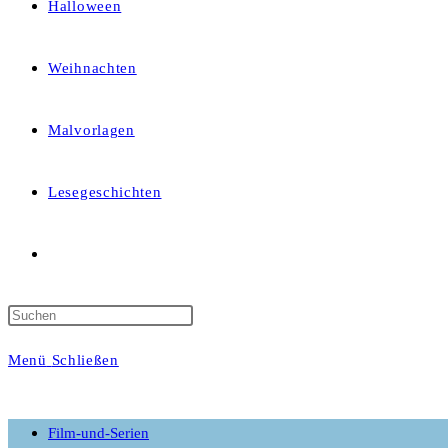
Halloween
Weihnachten
Malvorlagen
Lesegeschichten
Website-
Suche
Menü
Schließen
umschalten
Film-und-Serien