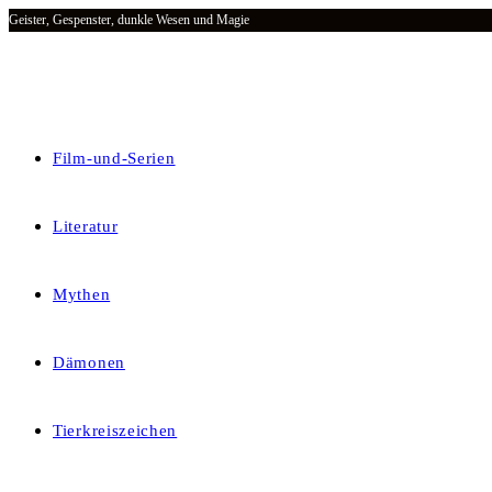
Geister, Gespenster, dunkle Wesen und Magie
Zum
Inhalt
springen
Film-und-Serien
Literatur
Mythen
Dämonen
Tierkreiszeichen