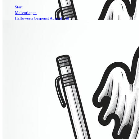
Start
>
Malvorlagen
>
Halloween Gespenst Ausmalbild
>