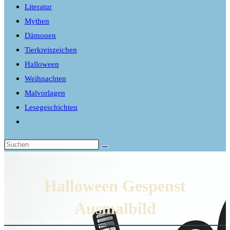
Literatur
Mythen
Dämonen
Tierkreiszeichen
Halloween
Weihnachten
Malvorlagen
Lesegeschichten
Website-
Suche
umschalten
Halloween Gespenst
Ausmalbild