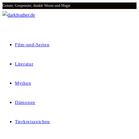
Geister, Gespenster, dunkle Wesen und Magie
Zum
Inhalt
springen
Film-und-Serien
Literatur
Mythen
Dämonen
Tierkreiszeichen