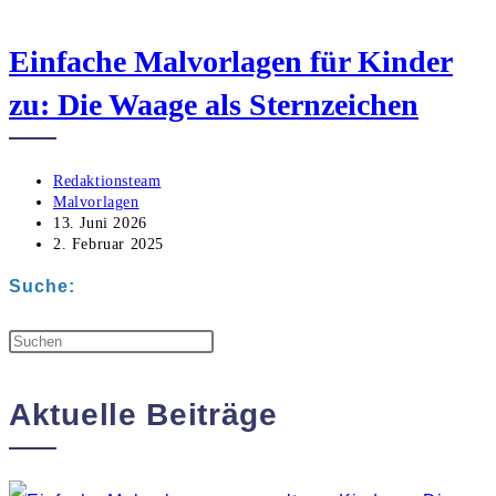
Einfache Malvorlagen für Kinder
zu: Die Waage als Sternzeichen
Beitrags-
Redaktionsteam
Autor:
Beitrags-
Malvorlagen
Kategorie:
Beitrag
13. Juni 2026
zuletzt
Beitrag
2. Februar 2025
geändert
veröffentlicht:
am:
Suche:
Aktuelle Beiträge